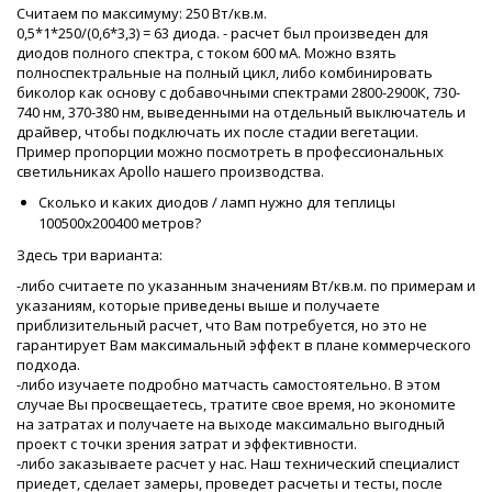
Считаем по максимуму: 250 Вт/кв.м.
0,5*1*250/(0,6*3,3) = 63 диода. - расчет был произведен для
диодов полного спектра, с током 600 мА. Можно взять
полноспектральные на полный цикл, либо комбинировать
биколор как основу с добавочными спектрами 2800-2900К, 730-
740 нм, 370-380 нм, выведенными на отдельный выключатель и
драйвер, чтобы подключать их после стадии вегетации.
Пример пропорции можно посмотреть в профессиональных
светильниках Apollo нашего производства.
Сколько и каких диодов / ламп нужно для теплицы
100500х200400 метров?
Здесь три варианта:
-либо считаете по указанным значениям Вт/кв.м. по примерам и
указаниям, которые приведены выше и получаете
приблизительный расчет, что Вам потребуется, но это не
гарантирует Вам максимальный эффект в плане коммерческого
подхода.
-либо изучаете подробно матчасть самостоятельно. В этом
случае Вы просвещаетесь, тратите свое время, но экономите
на затратах и получаете на выходе максимально выгодный
проект с точки зрения затрат и эффективности.
-либо заказываете расчет у нас. Наш технический специалист
приедет, сделает замеры, проведет расчеты и тесты, после