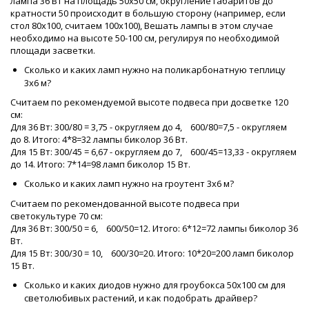
лампа 36 Вт на площадь 50х50 см, округление габаритов до
кратности 50 происходит в большую сторону (например, если
стол 80х100, считаем 100х100), Вешать лампы в этом случае
необходимо на высоте 50-100 см, регулируя по необходимой
площади засветки.
Сколько и каких ламп нужно на поликарбонатную теплицу
3х6 м?
Считаем по рекомендуемой высоте подвеса при досветке 120
см:
Для 36 Вт: 300/80 = 3,75 - округляем до 4, 600/80=7,5 - округляем
до 8. Итого: 4*8=32 лампы биколор 36 Вт.
Для 15 Вт: 300/45 = 6,67 - округляем до 7, 600/45=13,33 - округляем
до 14. Итого: 7*14=98 ламп биколор 15 Вт.
Сколько и каких ламп нужно на гроутент 3х6 м?
Считаем по рекомендованной высоте подвеса при
светокультуре 70 см:
Для 36 Вт: 300/50 = 6, 600/50=12. Итого: 6*12=72 лампы биколор 36
Вт.
Для 15 Вт: 300/30 = 10, 600/30=20. Итого: 10*20=200 ламп биколор
15 Вт.
Сколько и каких диодов нужно для гроубокса 50х100 см для
светолюбивых растений, и как подобрать драйвер?