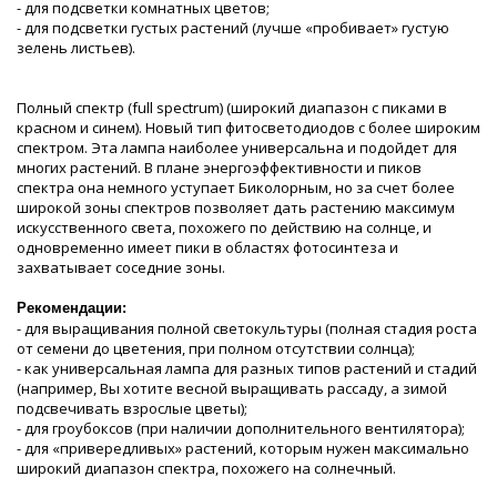
- для подсветки комнатных цветов;
- для подсветки густых растений (лучше «пробивает» густую
зелень листьев).
Полный спектр (full spectrum) (широкий диапазон с пиками в
красном и синем). Новый тип фитосветодиодов с более широким
спектром. Эта лампа наиболее универсальна и подойдет для
многих растений. В плане энергоэффективности и пиков
спектра она немного уступает Биколорным, но за счет более
широкой зоны спектров позволяет дать растению максимум
искусственного света, похожего по действию на солнце, и
одновременно имеет пики в областях фотосинтеза и
захватывает соседние зоны.
Рекомендации:
- для выращивания полной светокультуры (полная стадия роста
от семени до цветения, при полном отсутствии солнца);
- как универсальная лампа для разных типов растений и стадий
(например, Вы хотите весной выращивать рассаду, а зимой
подсвечивать взрослые цветы);
- для гроубоксов (при наличии дополнительного вентилятора);
- для «привередливых» растений, которым нужен максимально
широкий диапазон спектра, похожего на солнечный.