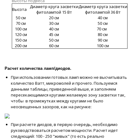
высоты подвеса
Диаметр круга засветки
Диаметр круга засветки
Высота
фитолампой 15 Вт
фитолампой 36 Вт
50 см
20 см
40 см
70 см
30 см
50 см
100 см
40 см
70 см
120 см
45 см
80 см
150 см
50 см
90 см
200 см
60 см
100 см
Расчет количества ламп/диодов.
При использовании готовых ламп можно не высчитывать
количество Ватт, микромолей и прочего. Пользуемся
данными таблицы, приведенной выше, и заполняем
пересекающимися кругами желаемую зону засветки так,
чтобы в промежутках между кругами не было
неосвещенных зазоров, как на рисунке:
При расчете диодов, в первую очередь, необходимо
руководствоваться расчетом мощности. Расчет идет
следующий: 100 - 250 "живых" (то есть реально