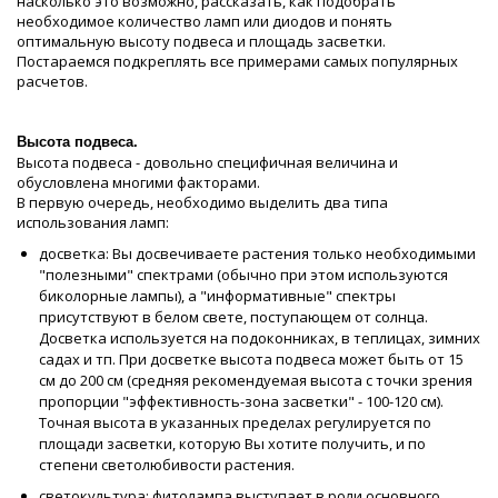
насколько это возможно, рассказать, как подобрать
необходимое количество ламп или диодов и понять
оптимальную высоту подвеса и площадь засветки.
Постараемся подкреплять все примерами самых популярных
расчетов.
Высота подвеса.
Высота подвеса - довольно специфичная величина и
обусловлена многими факторами.
В первую очередь, необходимо выделить два типа
использования ламп:
досветка: Вы досвечиваете растения только необходимыми
"полезными" спектрами (обычно при этом используются
биколорные лампы), а "информативные" спектры
присутствуют в белом свете, поступающем от солнца.
Досветка используется на подоконниках, в теплицах, зимних
садах и тп. При досветке высота подвеса может быть от 15
см до 200 см (средняя рекомендуемая высота с точки зрения
пропорции "эффективность-зона засветки" - 100-120 см).
Точная высота в указанных пределах регулируется по
площади засветки, которую Вы хотите получить, и по
степени светолюбивости растения.
светокультура: фитолампа выступает в роли основного