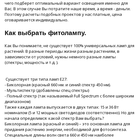
чего подберет оптимальный вариант освещения именно для
Вас. В этом случае Вы потратите наше время, а время - деньги.
Поэтому расчеты подобных проектов у нас платные, цена
оговаривается индивидуально.
Как выбрать фитолампу.
Как Вы понимаете, не существует 100% универсальных ламп для
растений. В разные периоды жизни разным растениям, в
зависимости от условий, нужны немного разные лампы
(спектры, мощность и т.д. ).
Существует три типа ламп Е27:
- Биколорная (красный 660 нм. и синий спектр 450 нм).
- Мультиспектр (добавлены спец спектры)
- Полный спектр (так называемый Full Spectrum с более широким
диапазоном)
Также каждая лампа выпускается в двух типах: 15 и 36 Вт
номиналом (5 и 12 мощных светодиодов соответственно). Но для
начала определимся: какой спектр Вам выбрать?
Биколорная лампа (красный и синий) – это основная лампа для
придания растению энергии, необходимой для фотосинтеза.
Специальные длины волн света 660 и 450 нм наиболее