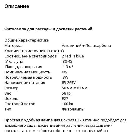
Описание
Фитолампа для рассады и досветки растений.
Общие характеристики
Материал
Алюминий + Поликарбонат
Количество источников света
3
Соотношение светодиодов
2 red+1 blue
Угол луча
30-45
Площадь покрытия
1-3 м²
Номинальная мощность
6W
Потребляемая мощность
3W
Напряжение питания
85-265V
Размер
50 мм. х 61 мм.
Вес
58 гр.
Цоколь
E27
Световой поток
100 lm
Тип
Фитолампы
Простая и удобная лампа для цоколя Е27. Отлично подойдет для
домашнего сада, досвечивания растений, выращивания
рассады, а так же сборки собственных конструкций из