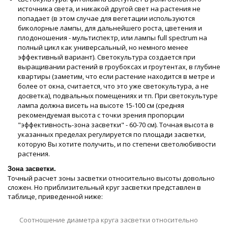
источника света, и никакой другой свет на растения не
попадает (в этом случае для вегетации используются
биколорные лампы, для дальнейшего роста, цветения и
плодоношения - мультиспектр, или лампы full spectrum на
полный цикл как универсальный, но немного менее
эффективный вариант). Светокультура создается при
выращивании растений в гроубоксах и гроутентах, в глубине
квартиры (заметим, что если растение находится в метре и
более от окна, считается, что это уже светокультура, а не
досветка), подвальных помещениях и тп. При светокультуре
лампа должна висеть на высоте 15-100 см (средняя
рекомендуемая высота с точки зрения пропорции
"эффективность-зона засветки" - 60-70 см). Точная высота в
указанных пределах регулируется по площади засветки,
которую Вы хотите получить, и по степени светолюбивости
растения.
Зона засветки.
Точный расчет зоны засветки относительно высоты довольно
сложен. Но приблизительный круг засветки представлен в
таблице, приведенной ниже:
Соотношение диаметра круга засветки относительно