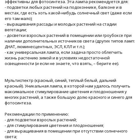
эффективны для фотосинтеза. Эта лампа рекомендуется для:
- подсветки любых растений на подоконнике, балконе и в
местах, где есть хоть какой-нибудь солнечный свет (даже если
его там мало);
- выращивания рассады и молодых растений на стадии
вегетации;
- досветки взрослых растений в помещении или гроубоксе при
наличии дополнительных источников света (других типов ламп:
ДНАТ, люминесцентных, ЭСЛ, КЛЛ и т.п.);
- как универсальная лампа, если задача просто облегчить
жизнь растению зимой и в условиях недостаточной
освещенности (и если не знаете, что взять, – берите ее).
Мультиспектр (красный, синий, теплый белый, дальний
красный). Уникальная лампа, в которой нам удалось получить
максимальное стимулирование цветения и плодоношения у
многих растений, а также большую долю красного и синего для
фотосинтеза.
Рекомендации по применению:
- для подсветки взрослых растений;
- для стимулирования цветения и плодоношения;
- для выращивания в помещении при отсутствии солнечного
света;