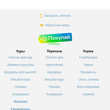
Заказать звонок
Обратная связь
Куры
Перепела
Корма
Клетки для кур
Клетки для
Комбикорм
Домики и выгулы
перепелов
Зерно
Брудеры для цыплят
Брудеры
Премиксы
Инкубаторы
Инкубаторы
Сено, солома
Поилки
Поилки
Изготовление
Кормушки
Кормушки
кормов
Косилки
Сепараторы