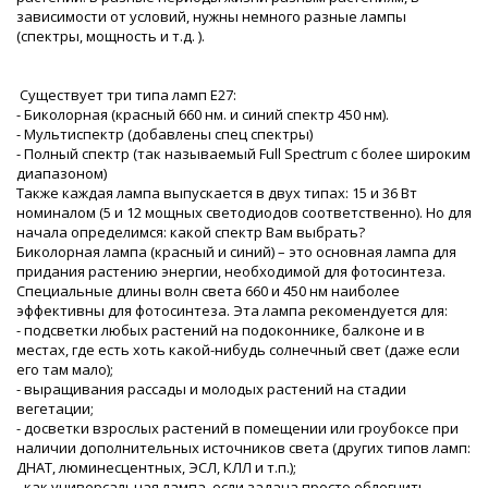
зависимости от условий, нужны немного разные лампы
(спектры, мощность и т.д. ).
Существует три типа ламп Е27:
- Биколорная (красный 660 нм. и синий спектр 450 нм).
- Мультиспектр (добавлены спец спектры)
- Полный спектр (так называемый Full Spectrum с более широким
диапазоном)
Также каждая лампа выпускается в двух типах: 15 и 36 Вт
номиналом (5 и 12 мощных светодиодов соответственно). Но для
начала определимся: какой спектр Вам выбрать?
Биколорная лампа (красный и синий) – это основная лампа для
придания растению энергии, необходимой для фотосинтеза.
Специальные длины волн света 660 и 450 нм наиболее
эффективны для фотосинтеза. Эта лампа рекомендуется для:
- подсветки любых растений на подоконнике, балконе и в
местах, где есть хоть какой-нибудь солнечный свет (даже если
его там мало);
- выращивания рассады и молодых растений на стадии
вегетации;
- досветки взрослых растений в помещении или гроубоксе при
наличии дополнительных источников света (других типов ламп:
ДНАТ, люминесцентных, ЭСЛ, КЛЛ и т.п.);
- как универсальная лампа, если задача просто облегчить