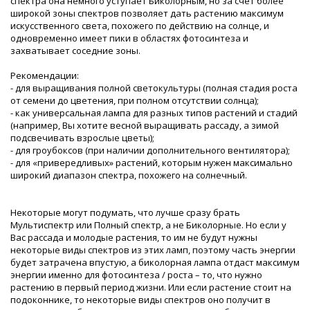
спектра она немного уступает Биколорным, но за счет более
широкой зоны спектров позволяет дать растению максимум
искусственного света, похожего по действию на солнце, и
одновременно имеет пики в областях фотосинтеза и
захватывает соседние зоны.
Рекомендации:
- для выращивания полной светокультуры (полная стадия роста
от семени до цветения, при полном отсутствии солнца);
- как универсальная лампа для разных типов растений и стадий
(например, Вы хотите весной выращивать рассаду, а зимой
подсвечивать взрослые цветы);
- для гроубоксов (при наличии дополнительного вентилятора);
- для «привередливых» растений, которым нужен максимально
широкий диапазон спектра, похожего на солнечный.
Некоторые могут подумать, что лучше сразу брать
Мультиспектр или Полный спектр, а не Биколорные. Но если у
Вас рассада и молодые растения, то им не будут нужны
некоторые виды спектров из этих ламп, поэтому часть энергии
будет затрачена впустую, а биколорная лампа отдаст максимум
энергии именно для фотосинтеза / роста – то, что нужно
растению в первый период жизни. Или если растение стоит на
подоконнике, то некоторые виды спектров оно получит в