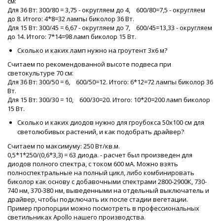
см:
Для 36 Вт: 300/80 = 3,75 - округляем до 4, 600/80=7,5 - округляем
до 8. Итого: 4*8=32 лампы биколор 36 Вт.
Для 15 Вт: 300/45 = 6,67 - округляем до 7, 600/45=13,33 - округляем
до 14. Итого: 7*14=98 ламп биколор 15 Вт.
Сколько и каких ламп нужно на гроутент 3х6 м?
Считаем по рекомендованной высоте подвеса при
светокультуре 70 см:
Для 36 Вт: 300/50 = 6, 600/50=12. Итого: 6*12=72 лампы биколор 36
Вт.
Для 15 Вт: 300/30 = 10, 600/30=20. Итого: 10*20=200 ламп биколор
15 Вт.
Сколько и каких диодов нужно для гроубокса 50х100 см для
светолюбивых растений, и как подобрать драйвер?
Считаем по максимуму: 250 Вт/кв.м.
0,5*1*250/(0,6*3,3) = 63 диода. - расчет был произведен для
диодов полного спектра, с током 600 мА. Можно взять
полноспектральные на полный цикл, либо комбинировать
биколор как основу с добавочными спектрами 2800-2900К, 730-
740 нм, 370-380 нм, выведенными на отдельный выключатель и
драйвер, чтобы подключать их после стадии вегетации.
Пример пропорции можно посмотреть в профессиональных
светильниках Apollo нашего производства.