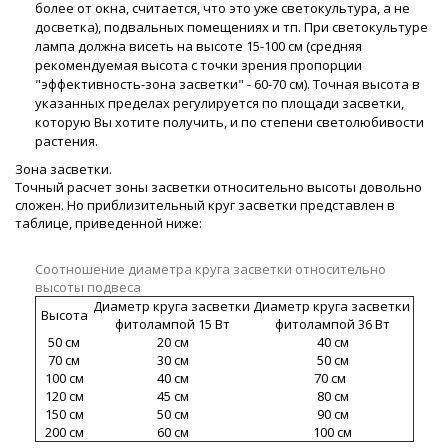
более от окна, считается, что это уже светокультура, а не
досветка), подвальных помещениях и тп. При светокультуре
лампа должна висеть на высоте 15-100 см (средняя
рекомендуемая высота с точки зрения пропорции
"эффективность-зона засветки" - 60-70 см). Точная высота в
указанных пределах регулируется по площади засветки,
которую Вы хотите получить, и по степени светолюбивости
растения.
Зона засветки.
Точный расчет зоны засветки относительно высоты довольно
сложен. Но приблизительный круг засветки представлен в
таблице, приведенной ниже:
Соотношение диаметра круга засветки относительно
высоты подвеса
Диаметр круга засветки
Диаметр круга засветки
Высота
фитолампой 15 Вт
фитолампой 36 Вт
50 см
20 см
40 см
70 см
30 см
50 см
100 см
40 см
70 см
120 см
45 см
80 см
150 см
50 см
90 см
200 см
60 см
100 см