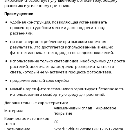
а красный способствует улучшенному фотосинтезу, общему
развитию и усиленному цветению.
Преимущества:
удобная конструкция, позволяющая устанавливать
прожектор в удобном месте и даже подвесить над
растениями;
низкое энергопотребление при высоком конечном
результате. Это достигается использованием в наших
фитосветильниках светодиодов последних поколений.
использование только светодиодов, необходимых для роста
растений, исключает расход электроэнергии на спектр
света, который не участвует в процессе фотосинтеза.
продолжительный срок службы.
малый нагрев фитосветильников гарантирует безопасность
использования и комфортную среду для растений.
Дополнительные характеристики
Алюминиевый сплав + Акриловое
Материал
покрытие
Количество источников
72
света
Соотношение
52red+12blue+2white+2IR +2UV+2Warm