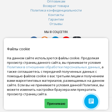
Оптовикам
Возврат товара
Политика конфиденциальности
Контакты
Гарантии
Отзывы
МЫ В СОЦСЕТЯХ
Файлы cookie
На данном сайте используются файлы cookie. Продолжая
просмотр страниц данного сайта, вы принимаете условия
Политики в отношении обработки персональных данных
, а
также соглашаетесь с передачей полученных данных с
помощью файлов cookie о вас третьим лицам и получением
вами маркетинговых материалов, размещаемых на данном
сайте. Если вы не принимаете условия данной Политики, вы
Почта:
можете изменить настройки браузера или прекратить
crazy-ferma@yandex.ru
просмотр страниц сайта.
© Все права защищены. Информация сайта защищена законом об авторских правах.
Принимаю
Crazyferma 2010-2025.