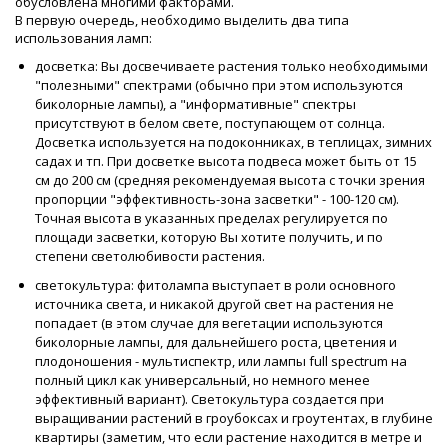
обусловлена многими факторами.
В первую очередь, необходимо выделить два типа
использования ламп:
досветка: Вы досвечиваете растения только необходимыми
"полезными" спектрами (обычно при этом используются
биколорные лампы), а "информативные" спектры
присутствуют в белом свете, поступающем от солнца.
Досветка используется на подоконниках, в теплицах, зимних
садах и тп. При досветке высота подвеса может быть от 15
см до 200 см (средняя рекомендуемая высота с точки зрения
пропорции "эффективность-зона засветки" - 100-120 см).
Точная высота в указанных пределах регулируется по
площади засветки, которую Вы хотите получить, и по
степени светолюбивости растения.
светокультура: фитолампа выступает в роли основного
источника света, и никакой другой свет на растения не
попадает (в этом случае для вегетации используются
биколорные лампы, для дальнейшего роста, цветения и
плодоношения - мультиспектр, или лампы full spectrum на
полный цикл как универсальный, но немного менее
эффективный вариант). Светокультура создается при
выращивании растений в гроубоксах и гроутентах, в глубине
квартиры (заметим, что если растение находится в метре и