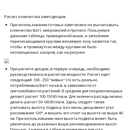
Расчет количества ламп/диодов.
При использовании готовых ламп можно не высчитывать
количество Ватт, микромолей и прочего. Пользуемся
данными таблицы, приведенной выше, и заполняем
пересекающимися кругами желаемую зону засветки так,
чтобы в промежутках между кругами не было
неосвещенных зазоров, как на рисунке:
При расчете диодов, в первую очередь, необходимо
руководствоваться расчетом мощности. Расчет идет
следующий: 100 - 250 "живых" (то есть реально
потребляемых) Ватт на кв.м. в зависимости от
светолюбивости растений. В среднем для плодовоовощных
делают расчет 100-150 Вт/кв.м. Для зелени и рассады можно
делать расчет 50-100 Вт/кв.м. Здесь следует также
учитывать высоту подвеса. Без линзы диод имеет угол
рассеивания 120°, и вешать его стоит на высоте не выше 40
см. При использовании линз высота подвеса может быть
увеличена до указанных выше рекомендованных высот.
Площадь засветки в таблице приведена для угла