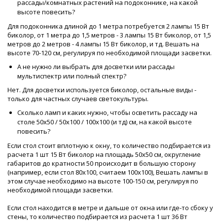
рассады/комнатных растений на подоконнике, на какой
высоте повесить?
Для подоконника длиной до 1 метра потребуется 2 лампы 15 Вт
биколор, от 1 метра до 1,5 метров - 3 лампы 15 Вт биколор, от 1,5
метров до 2 метров - 4 лампы 15 Вт биколор, и тд. Вешать на
высоте 70-120 см, регулируя по необходимой площади засветки.
А не нужно ли выбрать для досветки или рассады
мультиспектр или полный спектр?
Нет. Для досветки используется биколор, остальные виды -
только для частных случаев светокультуры.
Сколько ламп и каких нужно, чтобы осветить рассаду на
столе 50х50 / 50х100 / 100х100 (и тд) см, на какой высоте
повесить?
Если стол стоит вплотную к окну, то количество подбирается из
расчета 1 шт 15 Вт биколор на площадь 50х50 см, округление
габаритов до кратности 50 происходит в большую сторону
(например, если стол 80х100, считаем 100х100), Вешать лампы в
этом случае необходимо на высоте 100-150 см, регулируя по
необходимой площади засветки.
Если стол находится в метре и дальше от окна или где-то сбоку у
стены, то количество подбирается из расчета 1 шт 36 Вт