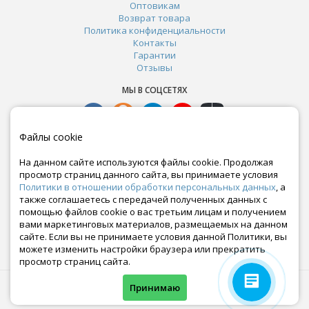
Оптовикам
Возврат товара
Политика конфиденциальности
Контакты
Гарантии
Отзывы
МЫ В СОЦСЕТЯХ
Файлы cookie
На данном сайте используются файлы cookie. Продолжая
просмотр страниц данного сайта, вы принимаете условия
Политики в отношении обработки персональных данных
, а
также соглашаетесь с передачей полученных данных с
помощью файлов cookie о вас третьим лицам и получением
вами маркетинговых материалов, размещаемых на данном
сайте. Если вы не принимаете условия данной Политики, вы
Почта:
можете изменить настройки браузера или прекратить
crazy-ferma@yandex.ru
просмотр страниц сайта.
© Все права защищены. Информация сайта защищена законом об авторских правах.
Принимаю
Crazyferma 2010-2025.