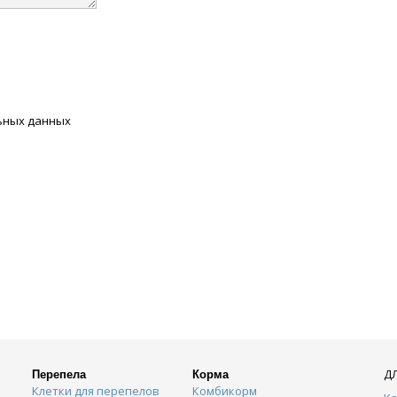
льных данных
Д
Перепела
Корма
Клетки для перепелов
Комбикорм