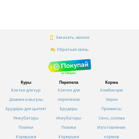
Заказать звонок
Обратная связь
Куры
Перепела
Корма
Клетки для кур
Клетки для
Комбикорм
Домики и выгулы
перепелов
Зерно
Брудеры для цыплят
Брудеры
Премиксы
Инкубаторы
Инкубаторы
Сено, солома
Поилки
Поилки
Изготовление
Кормушки
Кормушки
кормов