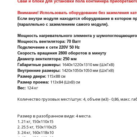
Сваи и блоки для установки пола контейнера приобретают
Внимание! Использовать оборудование без заземления ка
Если внутри модуля находится оборудование в котором п
(параллельно с заземлением самого модуля).
Мощность нагревательного элемента у шумопоглощающего 
Мощность вентилятора: 70 Ватт
Подключение к сети 220V 50 Нz
Скорость вращения 2800 оборотов в минуту
Диаметр вентилятора: 250 мм
1640х1220х1310 мм (ШхГхВ)
Габаритные размеры:
1420х1050х1050 мм (ШхГхВ)
Внутренние размеры:
115x88 см
Размер двери:
113х84 (ШхВ) см
Размер проема:
124 кг
Вес:
Количество грузовых мест/штук: 4, объем (м3) - 0,86, макс. габ
Размер в разобранном виде: 4 места.
1. 21 кг, 150х110х15
2. 25.5 кг, 150х110х25
3. 24 кг, 160х118х10