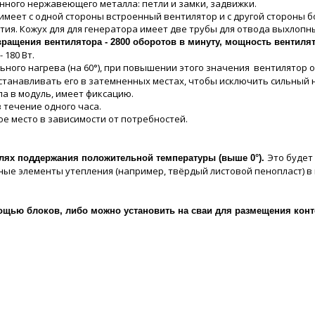
нного нержавеющего металла: петли и замки, задвижки.
имеет с одной стороны встроенный вентилятор и с другой стороны 
ия. Кожух для для генератора имеет две трубы для отвода выхлопн
ращения вентилятора - 2800 оборотов в минуту, мощность вентилят
180 Вт.
ного нагрева (на 60°), при повышении этого значения вентилятор 
танавливать его в затемненных местах, чтобы исключить сильный н
а в модуль, имеет фиксацию.
в течение одного часа.
ое место в зависимости от потребностей.
Это будет
елях поддержания положительной температуры (выше 0°).
ые элементы утепления (например, твёрдый листовой пенопласт) в
ощью блоков, либо можно установить на сваи для размещения конт