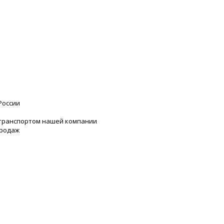
России
 транспортом нашей компании
продаж