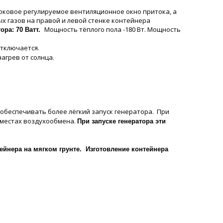
боковое регулируемое вентиляционное окно притока, а
ых газов на правой и левой стенке контейнера
Мощность тëплого пола -180 Вт. Мощность
ора: 70 Ватт.
отключается.
агрев от солнца.
 обеспечивать более лёгкий запуск генератора. При
 местах воздухообмена.
При запуске генератора эти
ейнера на мягком грунте. Изготовление контейнера