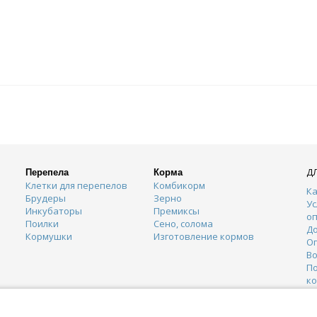
Д
Перепела
Корма
Клетки для перепелов
Комбикорм
Ка
Брудеры
Зерно
Ус
Инкубаторы
Премиксы
о
Поилки
Сено, солома
Д
Кормушки
Изготовление кормов
О
Во
П
к
К
Г