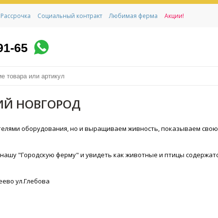
Рассрочка
Социальный контракт
Любимая ферма
Акции!
91-65
ИЙ НОВГОРОД
телями оборудования, но и выращиваем живность, показываем свою
 нашу "Городскую ферму" и увидеть как животные и птицы содержат
еево ул.Глебова