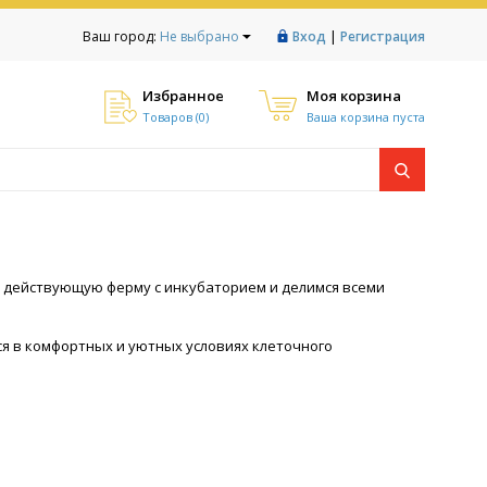
|
Ваш город:
Не выбрано
Вход
Регистрация
Избранное
Моя корзина
Товаров (
0
)
Ваша корзина пуста
 действующую ферму с инкубаторием и делимся всеми
ся в комфортных и уютных условиях клеточного